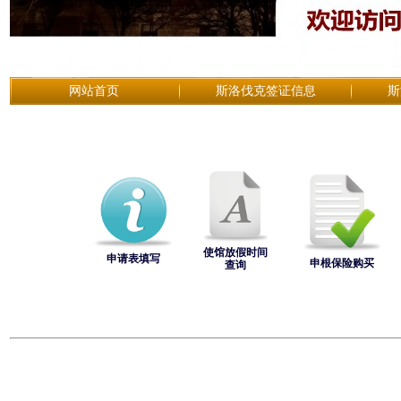
网站首页
斯洛伐克签证信息
斯
使馆放假时间
申请表填写
申根保险购买
查询