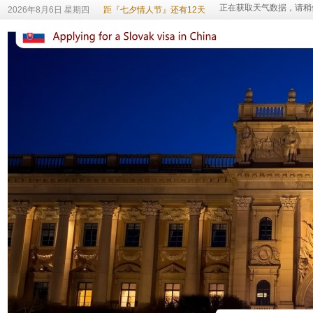
2026年8月6日 星期四
距『七夕情人节』还有12天